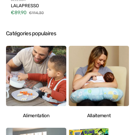
Distributeur :
BEELOOM
LALAPRESSO
€89,90
€114,30
Prix
Prix
soldé
habituel
Catégories populaires
Alimentation
Allaitement