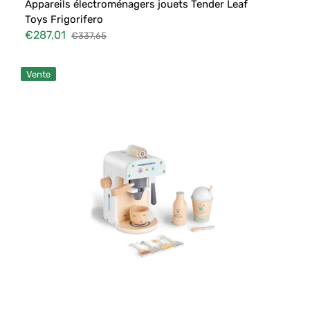
Appareils électroménagers jouets Tender Leaf
Toys Frigorifero
€287,01
€337,65
Prix
Prix
soldé
habituel
LALAPRESSO
Vente