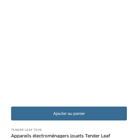
Ajouter au panier
Distributeur :
TENDER LEAF TOYS
Appareils électroménagers jouets Tender Leaf