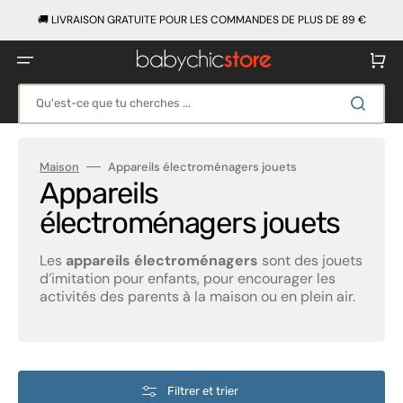
Ignorer
et
🚚 LIVRAISON GRATUITE POUR LES COMMANDES DE PLUS DE 89 €
passer
au
contenu
Panier
Qu'est-ce que tu cherches ...
Maison
Appareils électroménagers jouets
Collection:
Appareils
électroménagers jouets
Les
appareils électroménagers
sont des jouets
d’imitation pour enfants, pour encourager les
activités des parents à la maison ou en plein air.
Filtrer et trier