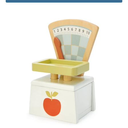
Appareils
électroménagers
jouets
Tender
Leaf
Toys
Market
Scales