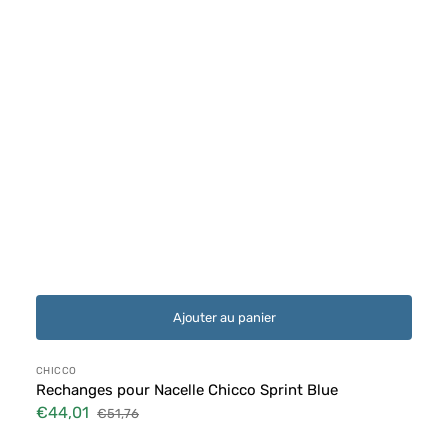
Ajouter au panier
Distributeur :
CHICCO
Rechanges pour Nacelle Chicco Sprint Blue
€44,01
€51,76
Prix
Prix
soldé
habituel