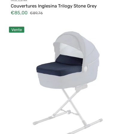
Distributeur :
INGLESINA
Couvertures Inglesina Trilogy Stone Grey
€85,00
€89,76
Prix
Prix
soldé
habituel
Couvertures
Vente
Inglesina
Trilogy