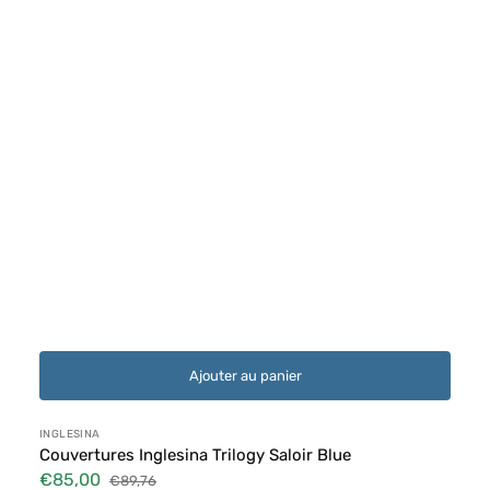
Ajouter au panier
Distributeur :
INGLESINA
Couvertures Inglesina Trilogy Saloir Blue
€85,00
€89,76