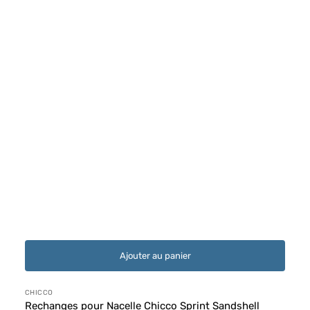
Ajouter au panier
Distributeur :
CHICCO
Rechanges pour Nacelle Chicco Sprint Sandshell