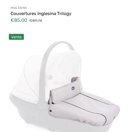
Distributeur :
INGLESINA
Couvertures Inglesina Trilogy
€85,00
€89,76
Prix
Prix
soldé
habituel
Rechanges
Vente
pour
Nacelle
Chicco
Sprint