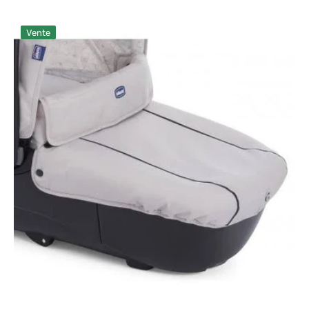
Prix
Prix
soldé
habituel
Rechanges
Vente
pour
Nacelle
Chicco
Sprint
Sandshell