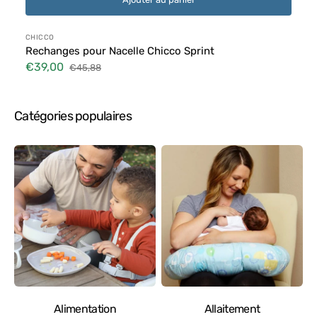
Distributeur :
CHICCO
Rechanges pour Nacelle Chicco Sprint
€39,00
€45,88
Prix
Prix
soldé
habituel
Catégories populaires
Alimentation
Allaitement