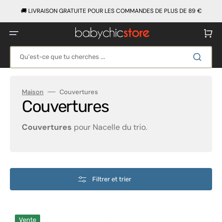
Ignorer
et
🚚 LIVRAISON GRATUITE POUR LES COMMANDES DE PLUS DE 89 €
passer
au
contenu
Panier
Qu'est-ce que tu cherches ...
Maison
Couvertures
Collection:
Couvertures
Couvertures
pour Nacelle du trio.
Filtrer et trier
Rechanges
Vente