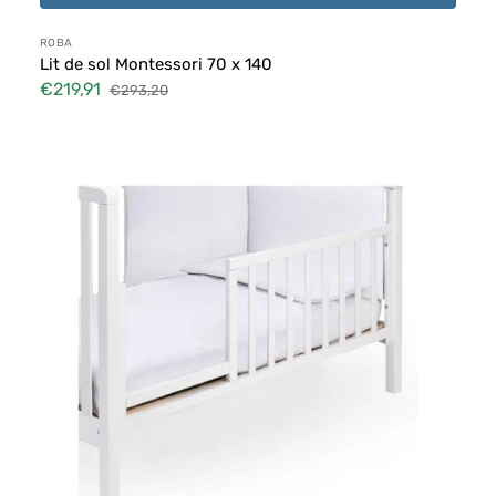
Distributeur :
ROBA
Lit de sol Montessori 70 x 140
€219,91
€293,20
Prix
Prix
soldé
habituel
MinMiniisponda
Montessori
pour
lit
bébé
évolutif
Pali
Win