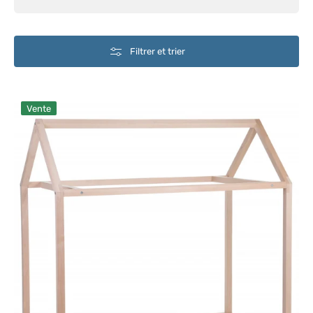
Filtrer et trier
Lits
Vente
bébé
Childhome
House