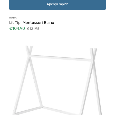
Aperçu rapide
Distributeur :
ROBA
Lit Tipi Montessori Blanc
€104,90
€121,98
Prix
Prix
soldé
habituel
Lit
Tipi
Montessori