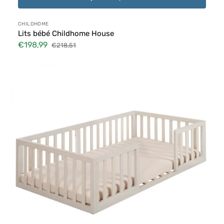
Distributeur :
CHILDHOME
Lits bébé Childhome House
€198,99
€218,51
Prix
Prix
soldé
habituel
Lit
de
sol
Montessori
70
x
140