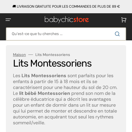
Ignorer
et
🚚 LIVRAISON GRATUITE POUR LES COMMANDES DE PLUS DE 89 €
passer
au
contenu
Panier
Qu'est-ce que tu cherches ...
Maison
Lits Montessoriens
Collection:
Lits Montessoriens
Les
Lits Montessoriens
sont parfaits pour les
enfants à partir de 15 à 18 mois et ils se
caractérisent pour une hauteur du sol de 20 cm.
Le
lit bébé Montessorien
prend son nom de la
célèbre éducatrice qui a décrit les avantages
pour un enfant de dormir dans un lit sur mesure
qui lui permet de monter et descendre en totale
autonomie, en acquérant tout seul les rythmes
sommeil/veille.