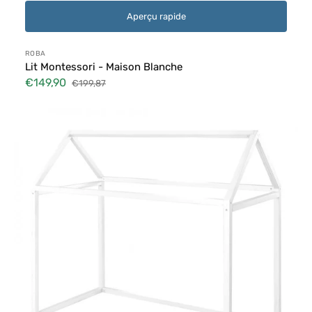
Aperçu rapide
Distributeur :
ROBA
Lit Montessori - Maison Blanche
€149,90
€199,87
Prix
Prix
soldé
habituel
Lit
Montessori
-
Cabane