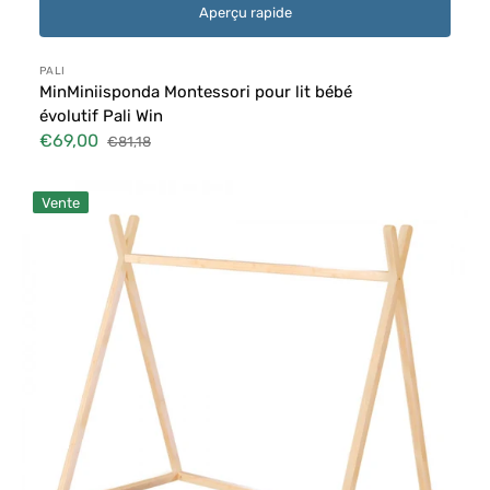
Aperçu rapide
Distributeur :
PALI
MinMiniisponda Montessori pour lit bébé
évolutif Pali Win
€69,00
€81,18
Prix
Prix
soldé
habituel
Lit
Vente
en
bambou
Tipi
Montessori