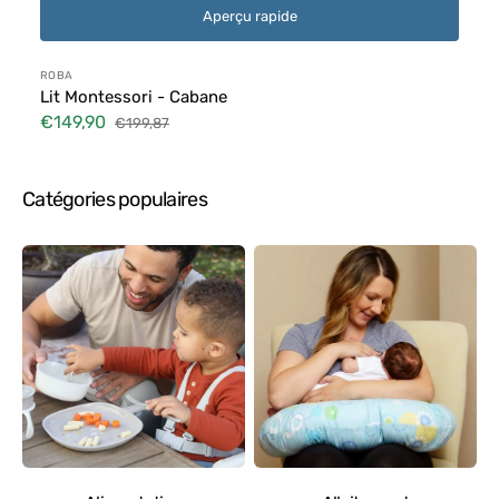
Aperçu rapide
Distributeur :
ROBA
Lit Montessori - Cabane
€149,90
€199,87
Prix
Prix
soldé
habituel
Catégories populaires