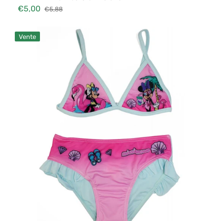
€5,00
€5,88
Prix
Prix
soldé
habituel
Bikini
Vente
Minnie
Bleu
Ciel
5-
6
ans