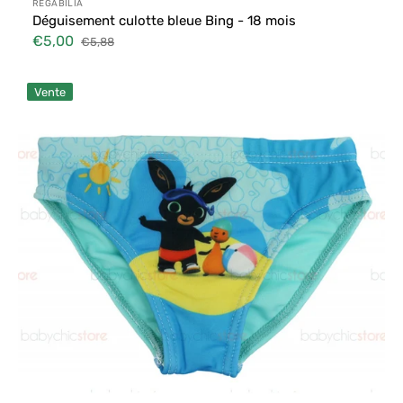
Distributeur :
REGABILIA
Déguisement culotte bleue Bing - 18 mois
€5,00
€5,88
Prix
Prix
soldé
habituel
Déguisement
Vente
culotte
bleue
Bing
-
30
mois