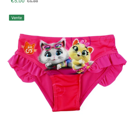
€5,00
€5,88
Prix
Prix
soldé
habituel
Slip
Vente
de
Bain
44
Cats
4-
5
Ans