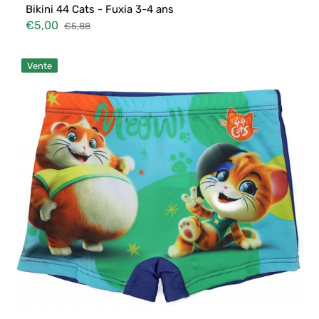
Bikini 44 Cats - Fuxia 3-4 ans
€5,00
€5,88
Prix
Prix
soldé
habituel
Short
Vente
de
Bain
44
Cats
Bleu
5-
6
ans