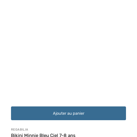
Ajouter au panier
Distributeur :
REGABILIA
Bikini Minnie Bleu Ciel 7-8 ans