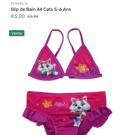
Distributeur :
REGABILIA
Slip de Bain 44 Cats 5-6 Ans
€5,00
€5,88
Prix
Prix
soldé
habituel
Bikini
Vente
44
Cats
-
Fuxia
7-
8
ans