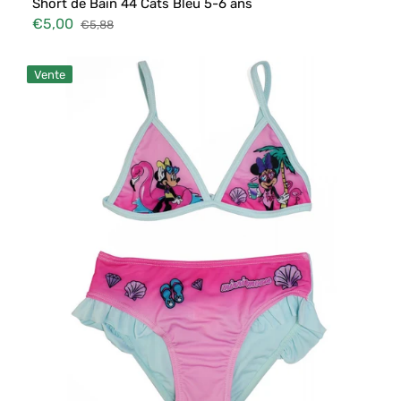
Short de Bain 44 Cats Bleu 5-6 ans
€5,00
€5,88
Prix
Prix
soldé
habituel
Bikini
Vente
Minnie
Bleu
Ciel
7-
8
ans