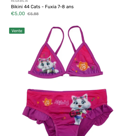
Distributeur :
REGABILIA
Bikini 44 Cats - Fuxia 7-8 ans
€5,00
€5,88
Prix
Prix
soldé
habituel
Bikini
Vente
44
Cats
-
Fuxia
3-
4
ans