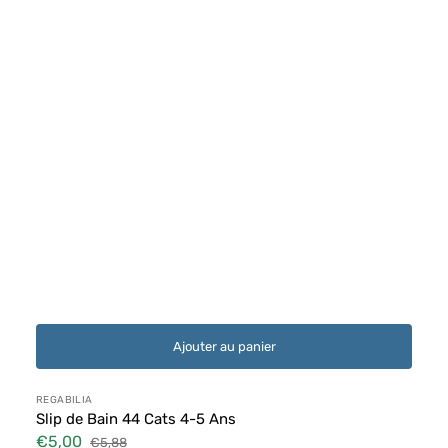
Ajouter au panier
Distributeur :
REGABILIA
Slip de Bain 44 Cats 4-5 Ans
€5,00
€5,88