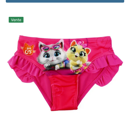
Slip
Vente
de
Bain
44
Cats
2-
3
Ans