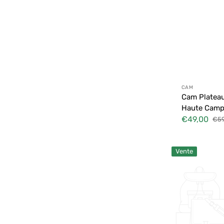
Distributeur
CAM
Cam Plateau
Haute Camp
€49,00
€59
Prix
Prix
soldé
habi
Peg
Vente
Perego
Plateau
Siesta