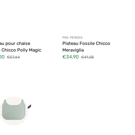
ibuteur :
Distributeur :
O
PEG-PEREGO
au pour chaise
Plateau Fossile Chicco
 Chicco Polly Magic
Meraviglia
00
€34,90
€57,64
€41,05
Prix
Prix
Prix
habituel
soldé
habituel
a