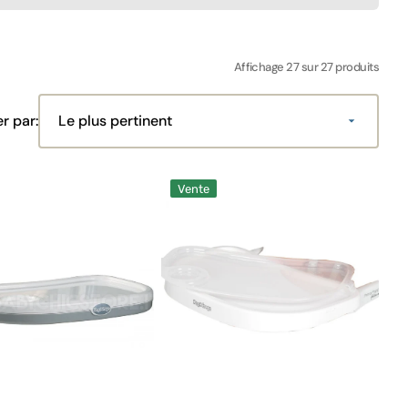
 thermos
Housses de siège
Housses de protection pour sièges
Affichage 27 sur 27 produits
enfants
Groupe 2-3 (15 - 36 kg)
er par:
Kit voiture pour Navicella
Matelas
Prima
Vente
Sièges d'auto de taille I
Pappa
Zero3
Sièges auto Isofix
Plateau
Peg
Sièges d'auto pour grands enfants
Perego
Sièges d'auto pour bébés
Orange
Sièges auto pour petits enfants
Miroirs
Parasols