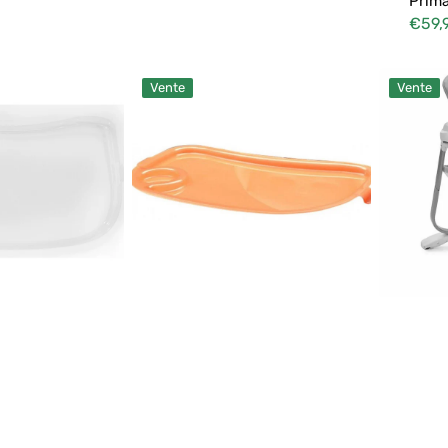
Prim
Cloches et hochets
€59,
Prix
Étui de couleur
soldé
Couvercle
Plateau
Véhicules radiocommandés
Vente
Vente
de
pour
plateau
chaise
Peg
haute
Perego
Chicco
Prima
Polly
Pappa
Magic