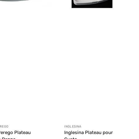
ibuteur :
Distributeur :
EREGO
INGLESINA
erego Plateau
Inglesina Plateau pour