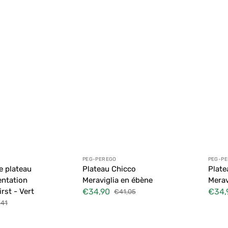
 :
Distributeur :
Distr
PEG-PEREGO
PEG-P
e plateau
Plateau Chicco
Plate
ntation
Meraviglia en ébène
Merav
rst - Vert
€34,90
€34,
€41,05
Prix
Prix
Prix
,41
soldé
habituel
soldé
tuel