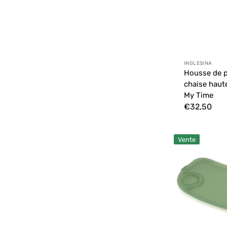
Distributeur
INGLESINA
Housse de p
chaise haut
My Time
Prix
€32,50
habituel
Couvercle
Vente
de
plateau
d&#39;aliment
Follow
Me
First
-
Vert