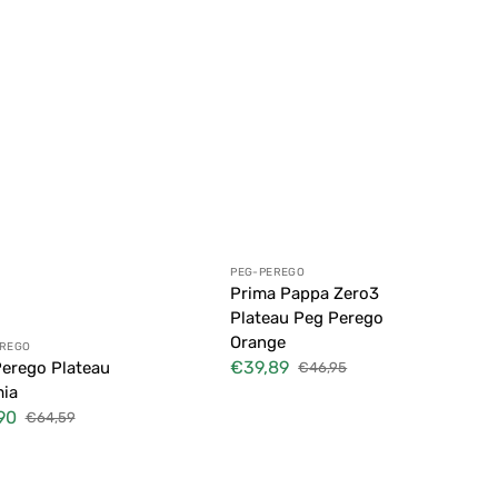
Distributeur :
PEG-PEREGO
Prima Pappa Zero3
Plateau Peg Perego
Orange
ibuteur :
EREGO
€39,89
erego Plateau
€46,95
Prix
Prix
ia
soldé
habituel
90
€64,59
Prix
habituel