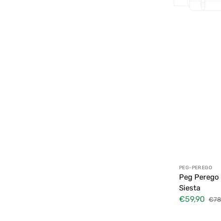
Distributeur
PEG-PEREGO
Peg Perego 
Siesta
€59,90
€78
Prix
Prix
soldé
habi