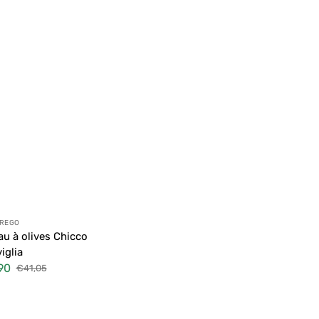
ibuteur :
EREGO
au à olives Chicco
iglia
90
€41,05
Prix
habituel