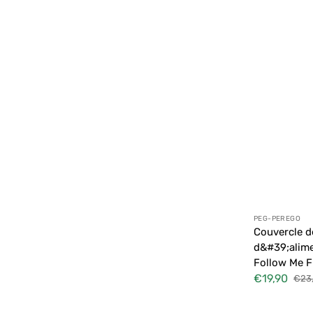
Distributeur
PEG-PEREGO
Couvercle d
d&#39;alime
Follow Me Fi
€19,90
€23
Prix
Prix
soldé
habi