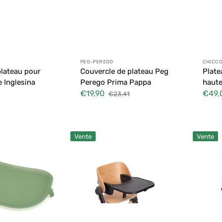
 :
Distributeur :
Distr
PEG-PEREGO
CHICC
lateau pour
Couvercle de plateau Peg
Plate
e Inglesina
Perego Prima Pappa
haute
€19,90
€49,
€23,41
Prix
Prix
Prix
soldé
habituel
soldé
Plateau
Plateau
Vente
Vente
Chicco
à
Meraviglia
olives
ation
en
Chicco
ébène
Meravigli