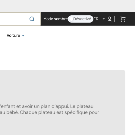
Panier
Mode sombre
Désactivé
FR
Voiture
ment
i-Taille 100 - 150 cm
i-Taille 125 - 150 cm
i-Taille 40 - 125 cm
ettes
i-Taille 40 - 150 cm
i-Taille 40 - 87 cm
i-Taille 76 - 150 cm
’enfant et avoir un plan d’appui. Le plateau
Base de voiture
e au bébé. Chaque plateau est spécifique pour
Dispositifs anti-abandon
Accessoires