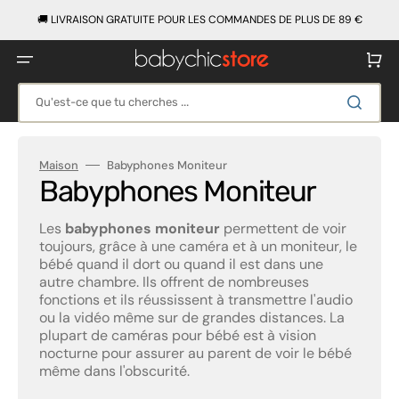
Ignorer
et
🚚 LIVRAISON GRATUITE POUR LES COMMANDES DE PLUS DE 89 €
passer
au
contenu
Panier
Qu'est-ce que tu cherches ...
Maison
Babyphones Moniteur
Collection:
Babyphones Moniteur
Les
babyphones moniteur
permettent de voir
toujours, grâce à une caméra et à un moniteur, le
bébé quand il dort ou quand il est dans une
autre chambre. Ils offrent de nombreuses
fonctions et ils réussissent à transmettre l'audio
ou la vidéo même sur de grandes distances. La
plupart de caméras pour bébé est à vision
nocturne pour assurer au parent de voir le bébé
même dans l'obscurité.