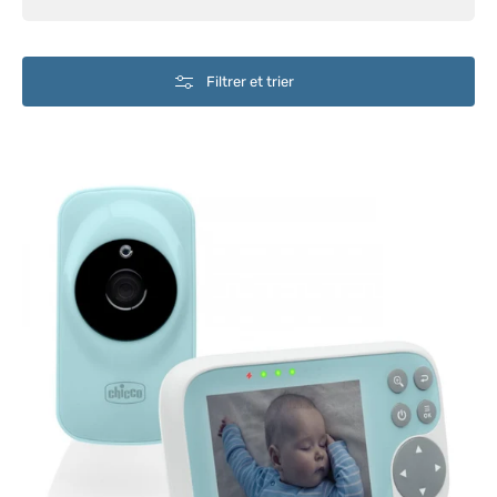
Filtrer et trier
Babyphone
Start
Chicco