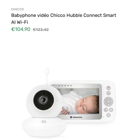
Distributeur :
CHICCO
Babyphone vidéo Chicco Hubble Connect Smart
AI Wi-Fi
€104,90
€123,42
Prix
Prix
soldé
habituel
Kikkaboo
-
Vidéo
Baby
Monitor
Aneres