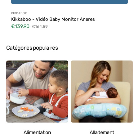
Distributeur :
KIKKABOO
Kikkaboo - Vidéo Baby Monitor Aneres
€139,90
€164,59
Prix
Prix
soldé
habituel
Catégories populaires
Alimentation
Allaitement