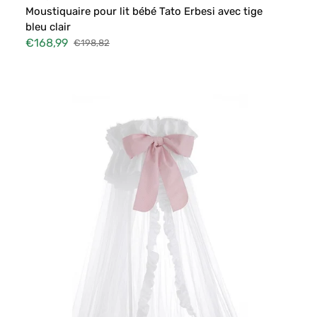
Moustiquaire pour lit bébé Tato Erbesi avec tige
bleu clair
€168,99
€198,82
Prix
Prix
soldé
habituel
Moustiquaire
pour
lit
bébé
Tato
Erbesi
avec
tige
rose