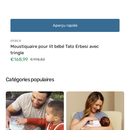
Aperçu rapide
Distributeur :
ERBESI
Moustiquaire pour lit bébé Tato Erbesi avec
tringle
€168,99
€198,82
Prix
Prix
soldé
habituel
Catégories populaires