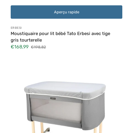
Aperçu rapide
Distributeur :
ERBESI
Moustiquaire pour lit bébé Tato Erbesi avec tige
gris tourterelle
€168,99
€198,82
Prix
Prix
soldé
habituel
Zanzariera
Inglesina
Welcome
Bed®