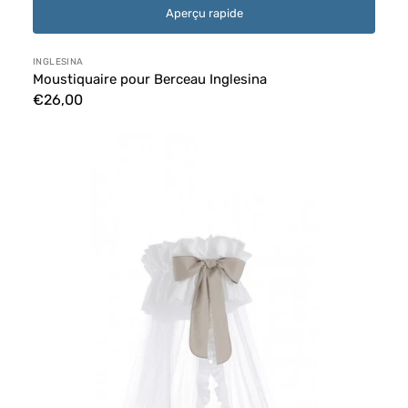
Aperçu rapide
Distributeur :
INGLESINA
Moustiquaire pour Berceau Inglesina
Prix
€26,00
habituel
Moustiquaire
pour
lit
bébé
Tato
Erbesi
avec
tige
gris
tourterelle