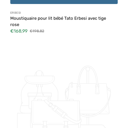
Distributeur :
ERBESI
Moustiquaire pour lit bébé Tato Erbesi avec tige
rose
€168,99
€198,82
Prix
Prix
soldé
habituel
Moustiquaire
pour
lit
bébé
Tato
Erbesi
avec
tige
grise