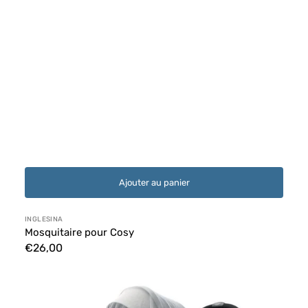
Ajouter au panier
Distributeur :
INGLESINA
Mosquitaire pour Cosy
Prix
€26,00
habituel
Moustiquaire
universelle
pour