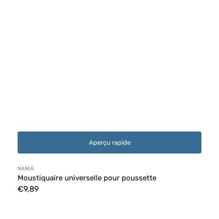
Aperçu rapide
Distributeur :
NANIA
Moustiquaire universelle pour poussette
Prix
€9,89
habituel
Moustiquaires