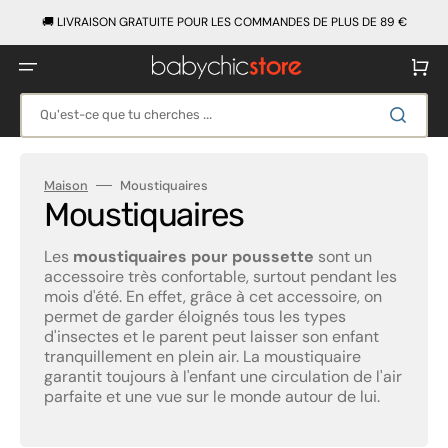
Ignorer
et
🚚 LIVRAISON GRATUITE POUR LES COMMANDES DE PLUS DE 89 €
passer
au
contenu
Panier
Qu'est-ce que tu cherches ...
Maison
Moustiquaires
Collection:
Moustiquaires
Les
moustiquaires pour poussette
sont un
accessoire très confortable, surtout pendant les
mois d'été. En effet, grâce à cet accessoire, on
permet de garder éloignés tous les types
d'insectes et le parent peut laisser son enfant
tranquillement en plein air. La moustiquaire
garantit toujours à l'enfant une circulation de l'air
parfaite et une vue sur le monde autour de lui.