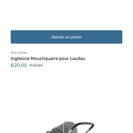
Ajouter au panier
Distributeur :
INGLESINA
Inglesina Moustiquaire pour Laudau
€20,00
€23,66
Prix
Prix
soldé
habituel
Mosquitaire
pour
Cosy