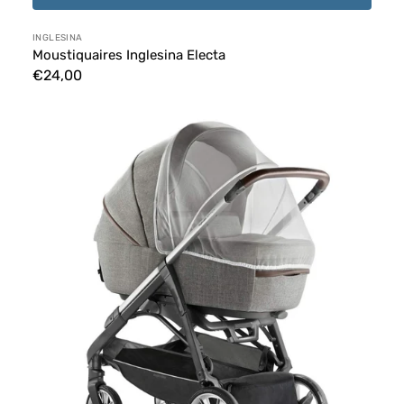
Distributeur :
INGLESINA
Moustiquaires Inglesina Electa
Prix
€24,00
habituel
Moustiquaire
pour
Berceau
Inglesina