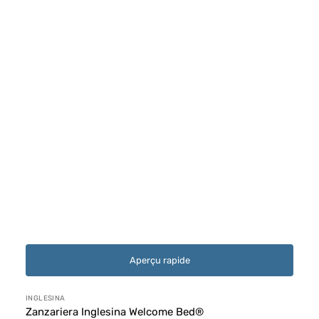
Aperçu rapide
Distributeur :
INGLESINA
Zanzariera Inglesina Welcome Bed®