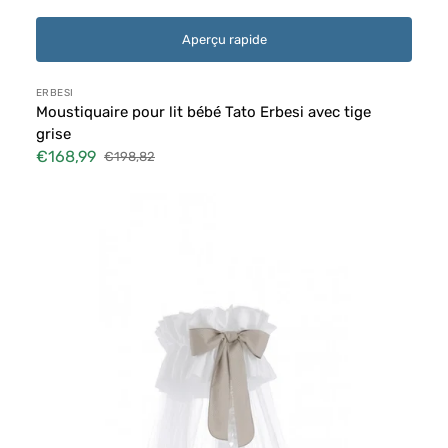
Aperçu rapide
Distributeur :
ERBESI
Moustiquaire pour lit bébé Tato Erbesi avec tige
grise
€168,99
€198,82
Prix
Prix
soldé
habituel
Moustiquaire
pour
lit
bébé
Tato
Erbesi
avec
tringle