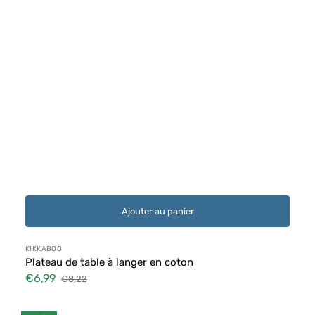
Ajouter au panier
Distributeur :
KIKKABOO
Plateau de table à langer en coton
€6,99
€8,22
Prix
Prix
soldé
habituel
Table