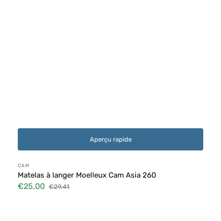
Aperçu rapide
Distributeur :
CAM
Matelas à langer Moelleux Cam Asia 260
€25,00
€29,41
Prix
Prix
soldé
habituel
Matelas
à