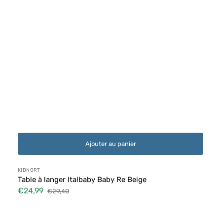
Ajouter au panier
Distributeur :
KIDNORT
Table à langer Italbaby Baby Re Beige
€24,99
€29,40
Prix
Prix
soldé
habituel
Matelas