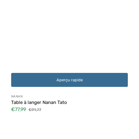
Aperçu rapide
Distributeur :
NANAN
Table à langer Nanan Tato
€77,99
€91,77
Prix
Prix
soldé
habituel
Fasciatoio
Azzurro