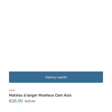
Aperçu rapide
Distributeur :
CAM
Matelas à langer Moelleux Cam Asia
€25,00
€29,41
Prix
Prix
soldé
habituel