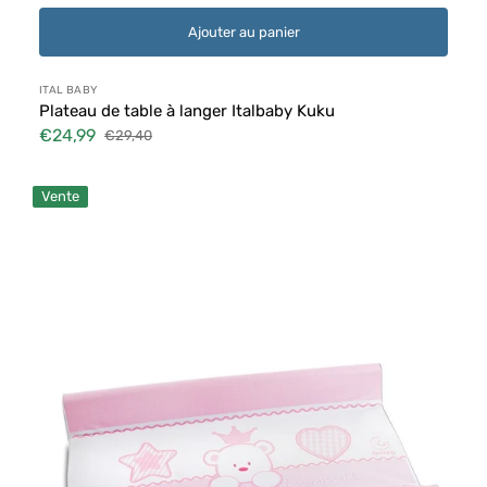
Ajouter au panier
Distributeur :
ITAL BABY
Plateau de table à langer Italbaby Kuku
€24,99
€29,40
Prix
Prix
soldé
habituel
Italbaby
Vente
Plan
à
langer
Baby
Re
Rose