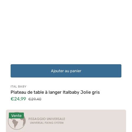
Ajouter au panier
Distributeur :
ITAL BABY
Plateau de table à langer Italbaby Jolie gris
€24,99
€29,40
Prix
Prix
soldé
habituel
Plan
Vente
à
Langer
Italbaby