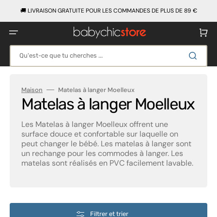
Ignorer
et
🚚 LIVRAISON GRATUITE POUR LES COMMANDES DE PLUS DE 89 €
passer
au
contenu
Panier
Qu'est-ce que tu cherches ...
Maison
Matelas à langer Moelleux
Collection:
Matelas à langer Moelleux
Les Matelas à langer Moelleux offrent une
surface douce et confortable sur laquelle on
peut changer le bébé. Les matelas à langer sont
un rechange pour les commodes à langer. Les
matelas sont réalisés en PVC facilement lavable.
Filtrer et trier