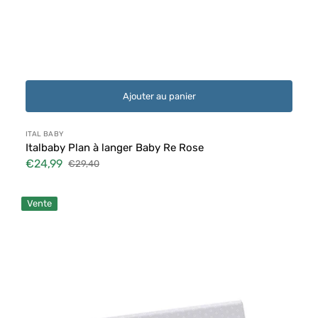
Ajouter au panier
Distributeur :
ITAL BABY
Italbaby Plan à langer Baby Re Rose
€24,99
€29,40
Prix
Prix
soldé
habituel
Plateau
Vente
de
table
à
langer
Italbaby
Jolie
gris