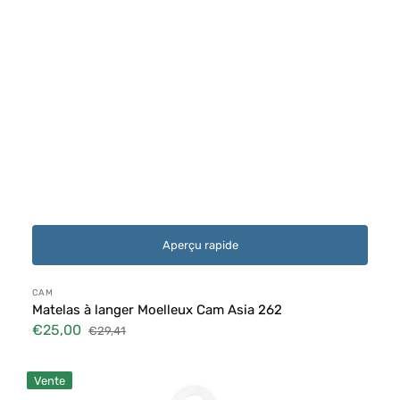
Aperçu rapide
Distributeur :
CAM
Matelas à langer Moelleux Cam Asia 262
€25,00
€29,41
Prix
Prix
soldé
habituel
Plateau
Vente
de