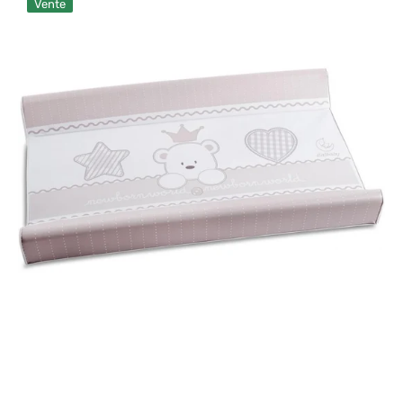
Vente
à
langer
Italbaby
Baby
Re
Beige