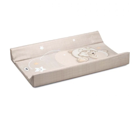
à
langer
Moelleux
Cam
Asia
260