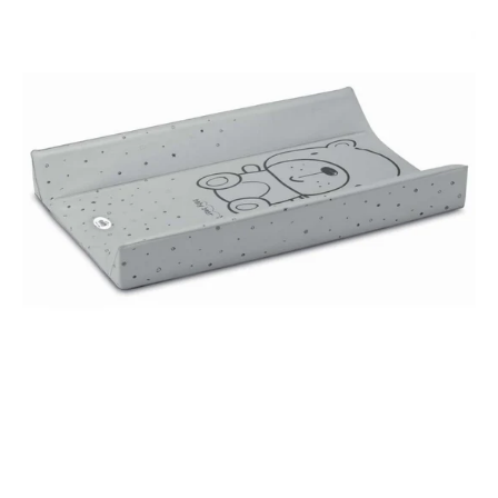
langer
Moelleux
Cam
Asia
262