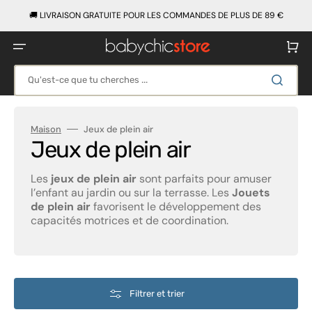
Ignorer
et
🚚 LIVRAISON GRATUITE POUR LES COMMANDES DE PLUS DE 89 €
passer
au
contenu
Panier
Qu'est-ce que tu cherches ...
Maison
Jeux de plein air
Collection:
Jeux de plein air
Les
jeux de plein air
sont parfaits pour amuser
l’enfant au jardin ou sur la terrasse. Les
Jouets
de plein air
favorisent le développement des
capacités motrices et de coordination.
Filtrer et trier