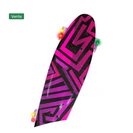
Skateboard
Vente
avec
Roues
LED
-
Rose