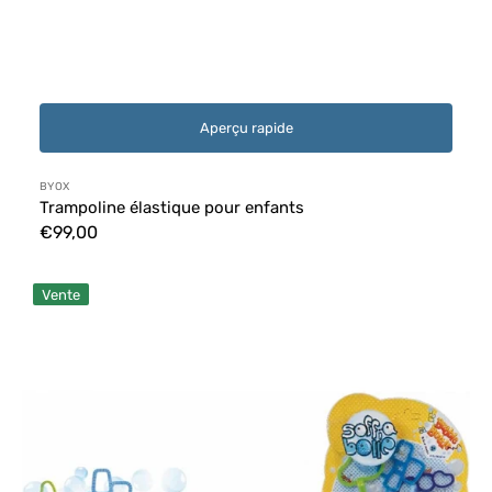
Aperçu rapide
Distributeur :
BYOX
Trampoline élastique pour enfants
Prix
€99,00
habituel
Faire
Vente
des
bulles