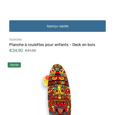
Aperçu rapide
Distributeur :
TEOREMA
Planche à roulettes pour enfants - Deck en bois
€24,90
€31,00
Prix
Prix
soldé
habituel
Skateboard
Vente
Avec
Roues
Led
-
Orange