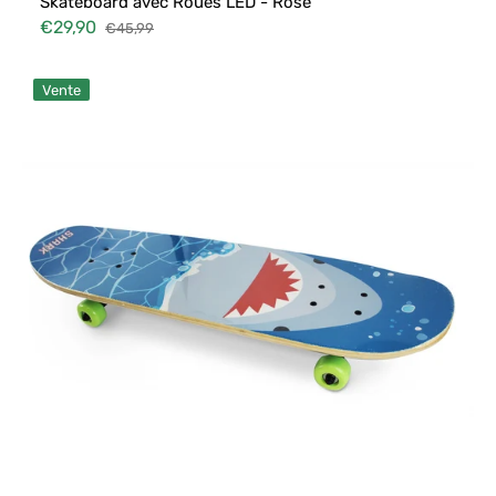
Skateboard avec Roues LED - Rose
€29,90
€45,99
Prix
Prix
soldé
habituel
Skateboard
Vente
Shark
Attack