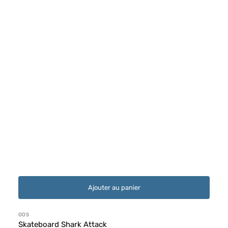
Ajouter au panier
Distributeur :
ODS
Skateboard Shark Attack