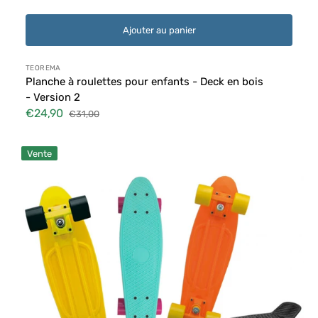
Ajouter au panier
Distributeur :
TEOREMA
Planche à roulettes pour enfants - Deck en bois
- Version 2
€24,90
€31,00
Prix
Prix
soldé
habituel
Skateboard
Vente
Enfant
-
Jaune
Fluo