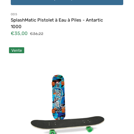
Distributeur :
ODS
SplashMatic Pistolet à Eau à Piles - Antartic
1000
€35,00
€36,22
Prix
Prix
soldé
habituel
Planche
Vente
à
roulettes
pour
enfants
-
Deck
en
bois
-
Version
2