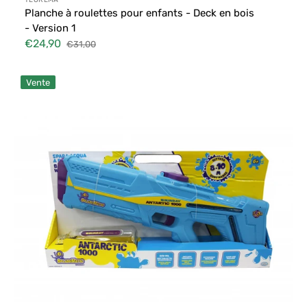
Distributeur :
TEOREMA
Planche à roulettes pour enfants - Deck en bois
- Version 1
€24,90
€31,00
Prix
Prix
soldé
habituel
SplashMatic
Vente
Pistolet
à
Eau
à
Piles
-
Antartic
1000