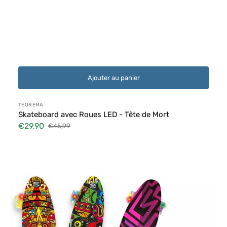
Ajouter au panier
Distributeur :
TEOREMA
Skateboard avec Roues LED - Tête de Mort
€29,90
€45,99
Prix
Prix
soldé
habituel
Planche
À
Roulettes
Avec
Roues
Led