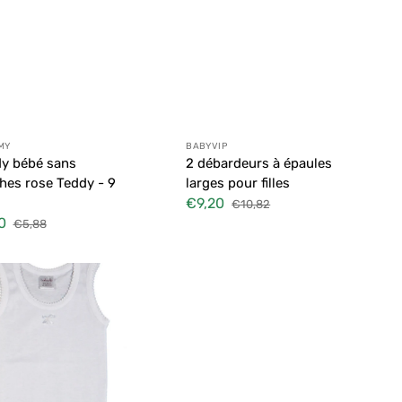
ibuteur :
Distributeur :
MY
BABYVIP
y bébé sans
2 débardeurs à épaules
es rose Teddy - 9
larges pour filles
€9,20
€10,82
Prix
Prix
0
€5,88
soldé
habituel
Prix
habituel
rs