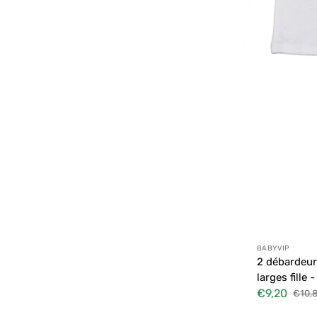
ans
Distributeur
BABYVIP
2 débardeur
larges fille 
€9,20
€10,
Prix
Prix
soldé
habit