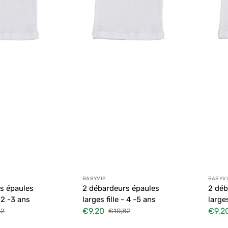
ans
ans
 :
Distributeur :
Distr
BABYVIP
BABYVI
s épaules
2 débardeurs épaules
2 déb
- 2 -3 ans
larges fille - 4 -5 ans
larges
€9,20
€9,2
82
€10,82
Prix
Prix
Prix
uel
soldé
habituel
soldé