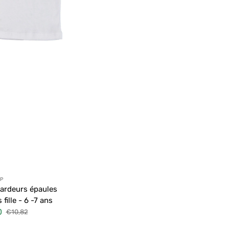
ibuteur :
P
ardeurs épaules
 fille - 6 -7 ans
0
€10,82
Prix
habituel