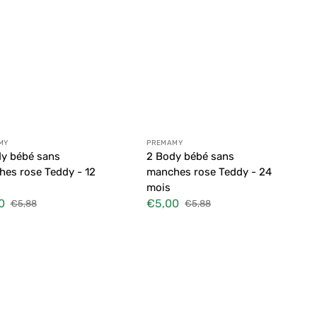
ibuteur :
Distributeur :
MY
PREMAMY
y bébé sans
2 Body bébé sans
es rose Teddy - 12
manches rose Teddy - 24
mois
0
€5,00
€5,88
€5,88
Prix
Prix
Prix
habituel
soldé
habituel