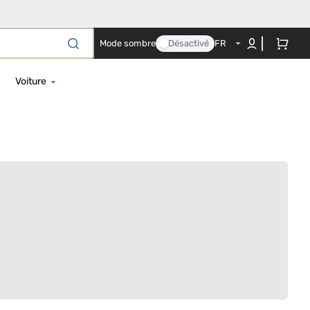
Panier
Mode sombre
Désactivé
FR
Voiture
ment
i-Taille 100 - 150 cm
i-Taille 125 - 150 cm
i-Taille 40 - 125 cm
ettes
i-Taille 40 - 150 cm
i-Taille 40 - 87 cm
i-Taille 76 - 150 cm
Base de voiture
Dispositifs anti-abandon
Accessoires