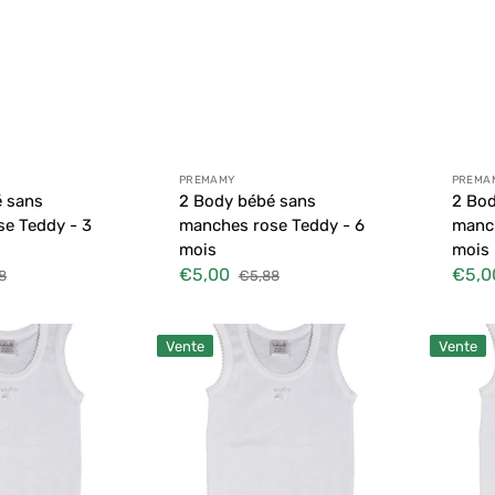
 :
Distributeur :
Distr
PREMAMY
PREMA
é sans
2 Body bébé sans
2 Bod
e Teddy - 3
manches rose Teddy - 6
manch
mois
mois
€5,00
€5,0
8
€5,88
Prix
Prix
Prix
uel
soldé
habituel
soldé
2
2
Vente
Vente
débardeurs
débardeu
épaules
épaules
larges
larges
fille
fille
-
-
4
6
-5
-7