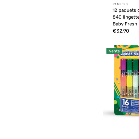
Distributeur
PAMPERS
12 paquets 
840 lingett
Baby Fresh
Prix
€32,90
habituel
16
Vente
mini
colles
pailletées
lavables