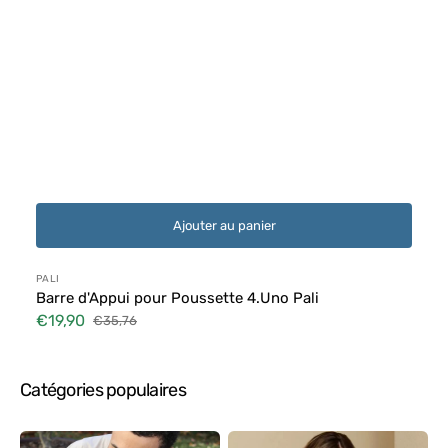
Ajouter au panier
Distributeur :
PALI
Barre d'Appui pour Poussette 4.Uno Pali
€19,90
€35,76
Prix
Prix
soldé
habituel
Catégories populaires