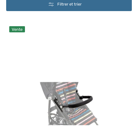
Filtrer et trier
Barre
Vente
de
Maintien
Pliko
Mini
Peg
Perego