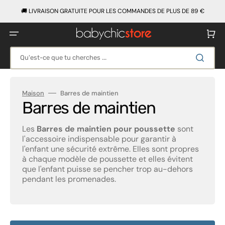
Ignorer
et
🚚 LIVRAISON GRATUITE POUR LES COMMANDES DE PLUS DE 89 €
passer
au
contenu
Panier
Qu'est-ce que tu cherches ...
Maison
Barres de maintien
Collection:
Barres de maintien
Les
Barres de maintien pour poussette
sont
l'accessoire indispensable pour garantir à
l'enfant une sécurité extrême. Elles sont propres
à chaque modèle de poussette et elles évitent
que l'enfant puisse se pencher trop au-dehors
pendant les promenades.