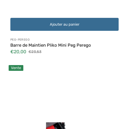
Ajouter au panier
Distributeur :
PEG-PEREGO
Barre de Maintien Pliko Mini Peg Perego
€20,00
€23,53
Prix
Prix
soldé
habituel
Barre
Vente
d'Appui
pour
Poussette
4.Uno
Pali